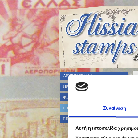
ΑΡΧΙΚΗ ΣΕΛΙΔΑ
ΠΡΟΣΦΟΡΕΣ ΓΡΑΜ/ΣΗΜΩΝ
ΦΙΛΟΤΕΛΙΚΑ ΑΛΜΠΟΥΜ
Συναίνεση
PHOTO GALLERY
ΕΠΙΚΟΙΝΩΝΙΑ
Αυτή η ιστοσελίδα χρησιμοπ
Χρησιμοποιούμε cookie για 