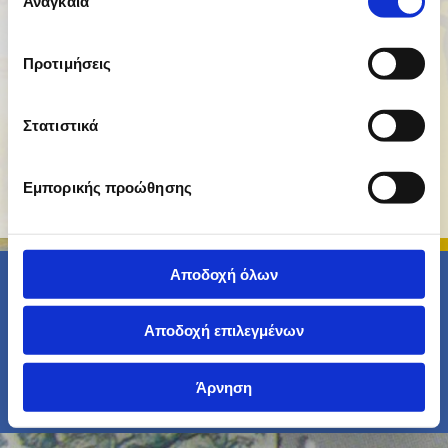
Αναγκαία
συγκατάθεσης
Προτιμήσεις
Στατιστικά
Για τους λάτρεις του φιλοτελισμού η
ILISSIA STAMPS
στην Αθήνα
έχει την λύση για κάθε επιθυμία και γούστο.
Εμπορικής προώθησης
Αποδοχή όλων
© Copyright 2012, ILISSIA STAMPS - ΣΙΤΑΡΕΝΙΟΣ ΙΩΑΝΝΗΣ Γ., Γραμματόσημα
Φιλοτελικά
Παπαδιαμαντοπούλου 68, Ιλίσια, Αθήνα, 15771, Τηλ.:
2107703677
, Φαξ.: 2107754316
Αποδοχή επιλεγμένων
Κατασκευή Ιστοσελίδων:
Άρνηση