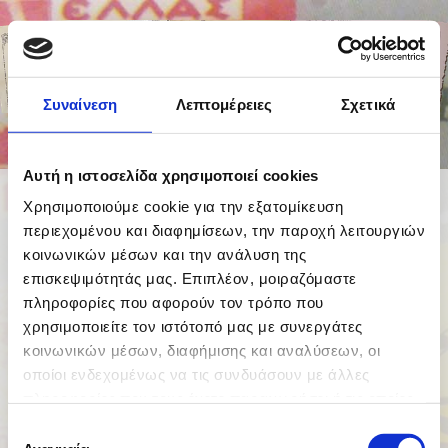
Συναίνεση
Λεπτομέρειες
Σχετικά
Αυτή η ιστοσελίδα χρησιμοποιεί cookies
ΦΙΛΟΤΕΛΙΚΑ ΑΛΜΠΟΥΜ -
Χρησιμοποιούμε cookie για την εξατομίκευση
περιεχομένου και διαφημίσεων, την παροχή λειτουργιών
ΚΑΤΑΛΟΓΟΣ
κοινωνικών μέσων και την ανάλυση της
επισκεψιμότητάς μας. Επιπλέον, μοιραζόμαστε
πληροφορίες που αφορούν τον τρόπο που
χρησιμοποιείτε τον ιστότοπό μας με συνεργάτες
κοινωνικών μέσων, διαφήμισης και αναλύσεων, οι
οποίοι ενδεχομένως να τις συνδυάσουν με άλλες
πληροφορίες που τους έχετε παραχωρήσει ή τις οποίες
έχουν συλλέξει σε σχέση με την από μέρους σας χρήση
Επιλογή
των υπηρεσιών τους.